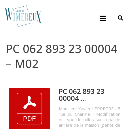
PC 062 893 23 00004
– M02
PC 062 893 23
00004 ...
Monsieur Xavier LEPRETRE - 5
rue du Charme - Modification
du type de tuiles sur la partie
arrière de la maison (pente de