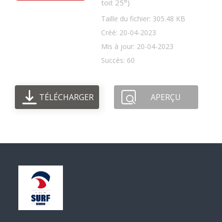
toit 25°)
Taille du fichier: 305.48 KB
Créé: 20-04-2023
Mis à jour: 20-04-2023
Succès: 60
TÉLÉCHARGER
APERÇU