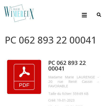
PC 062 893 22 00041
PC 062 893 22
00041
Madame Marie LAURENGE -
20 rue René Cassin -
FAVORABLE
Taille du fichier: 559.69 KB
Créé: 19-01-2023