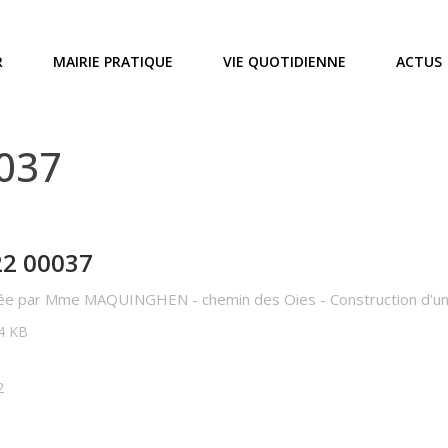
R
MAIRIE PRATIQUE
VIE QUOTIDIENNE
ACTUS
0037
22 00037
e par Mme MAQUINGHEN - chemin des Oies - Construction d'une
14 KB
2