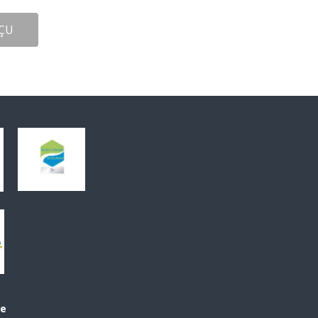
ÇU
le