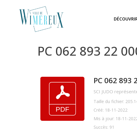
DÉCOUVRI
PC 062 893 22 0
PC 062 893 
SCI JUDO représenté
Taille du fichier: 205.
Créé: 18-11-2022
Mis à jour: 18-11-202
Succès: 91