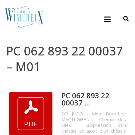
PC 062 893 22 00037
– M01
PC 062 893 22
00037 ...
SCI JUDO - Mme Dorothée
MAQUIGHEN - Chemin des
Oies - Suppression d'un
châssis et ajout d'un châssis