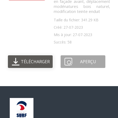
en façade avant, déplacement
modénatures bois naturel,
modification teinte enduit
Taille du fichier: 341.29 KB
Créé: 27-07-2023
Mis à jour: 27-07-2023
Succès: 58
TÉLÉCHARGER
APERÇU