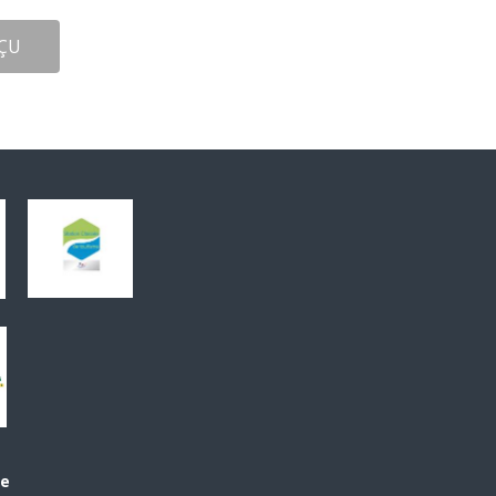
ÇU
le