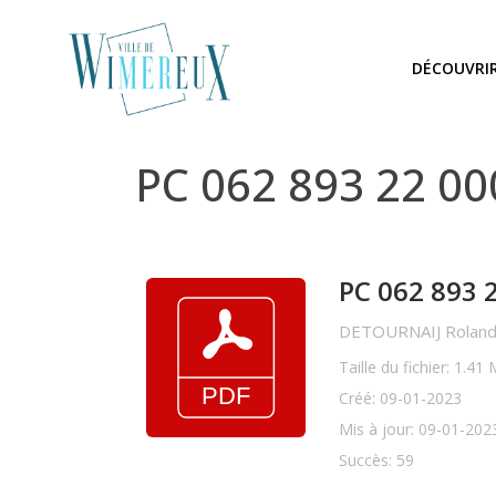
DÉCOUVRI
PC 062 893 22 0
PC 062 893 
DETOURNAIJ Roland 
Taille du fichier: 1.41
Créé: 09-01-2023
Mis à jour: 09-01-202
Succès: 59