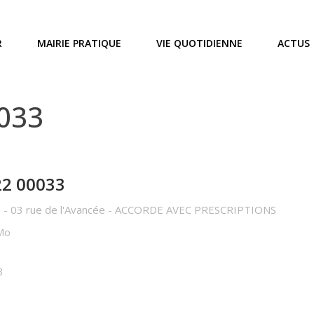
R
MAIRIE PRATIQUE
VIE QUOTIDIENNE
ACTUS
0033
22 00033
- 03 rue de l'Avancée - ACCORDE AVEC PRESCRIPTIONS
 Mo
3