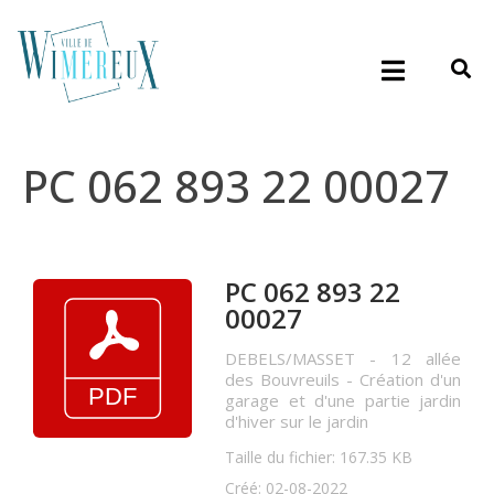
PC 062 893 22 00027
PC 062 893 22
00027
DEBELS/MASSET - 12 allée
des Bouvreuils - Création d'un
garage et d'une partie jardin
d'hiver sur le jardin
Taille du fichier: 167.35 KB
Créé: 02-08-2022