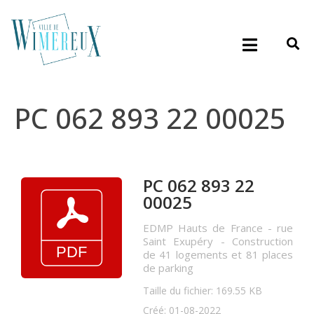
PC 062 893 22 00025
PC 062 893 22
00025
EDMP Hauts de France - rue
Saint Exupéry - Construction
de 41 logements et 81 places
de parking
Taille du fichier: 169.55 KB
Créé: 01-08-2022