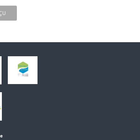
ÇU
le