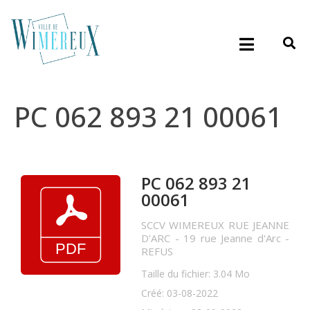
PC 062 893 21 00061
PC 062 893 21
00061
SCCV WIMEREUX RUE JEANNE
D'ARC - 19 rue Jeanne d'Arc -
REFUS
Taille du fichier: 3.04 Mo
Créé: 03-08-2022