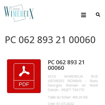
PC 062 893 21 00060
PC 062 893 21
00060
SCCV WIMEREUX RUE
GEORGES ROMAIN - Rues
Georges Romain et René
Cassin - REJET TACITE
Taille du fichier: 490.29 KB
Créé: 01-07-2022