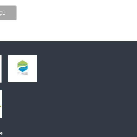
ÇU
le