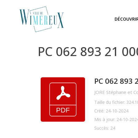
DÉCOUVRI
PC 062 893 21 0
PC 062 893 2
JORE Stéphane et Cor
Taille du fichier: 324.
Créé: 24-10-2024
Mis à jour: 24-10-202
Succès: 24