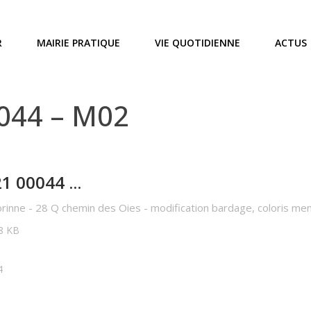
R
MAIRIE PRATIQUE
VIE QUOTIDIENNE
ACTUS
0044 – M02
1 00044 ...
inne - 28 Q chemin des Oies - modification bardage, coloris menui
18 KB
4