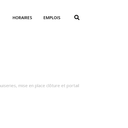
HORAIRES
EMPLOIS
series, mise en place clôture et portail