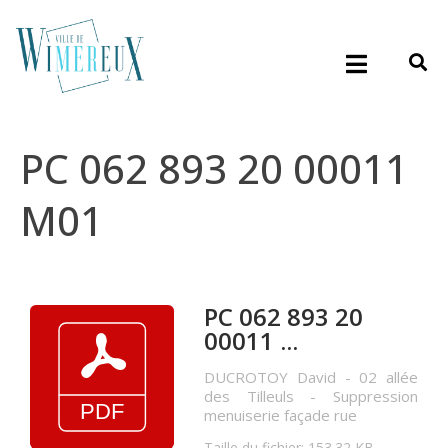
PC 062 893 20 00011
M01
PC 062 893 20
00011 ...
DUCROTOY David - 02 allée
des Tilleuls - Suppression
menuiserie façade rue
Taille du fichier: 153.32 KB