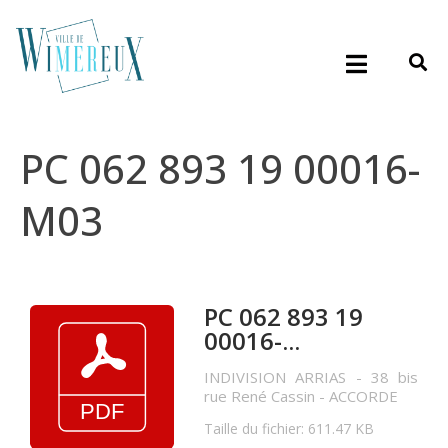
PC 062 893 19 00016-
M03
PC 062 893 19
00016-...
INDIVISION ARRIAS - 38 bis
rue René Cassin - ACCORDE
Taille du fichier: 611.47 KB