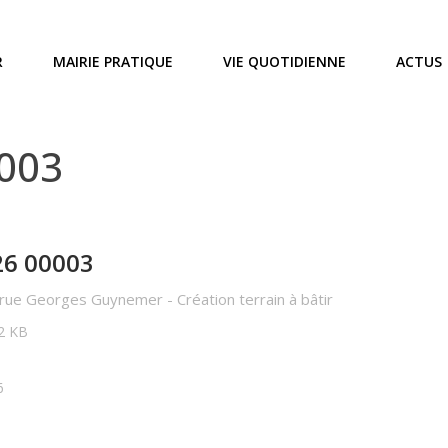
R
MAIRIE PRATIQUE
VIE QUOTIDIENNE
ACTUS
0003
26 00003
rue Georges Guynemer - Création terrain à bâtir
02 KB
6