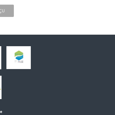
ÇU
le