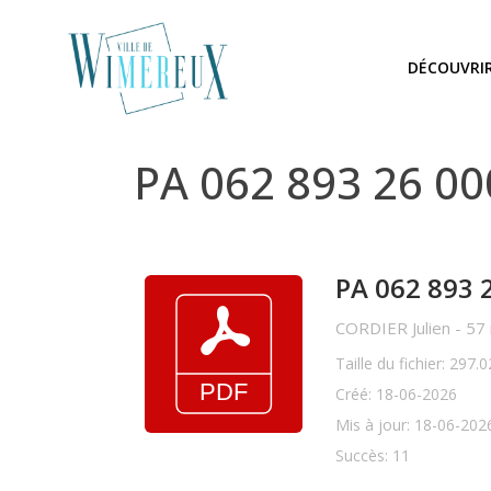
DÉCOUVRI
PA 062 893 26 0
PA 062 893 
CORDIER Julien - 57 
Taille du fichier: 297.
Créé: 18-06-2026
Mis à jour: 18-06-202
Succès: 11