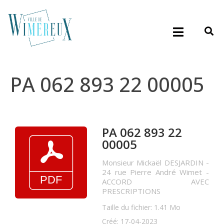
PA 062 893 22 00005
PA 062 893 22
00005
Monsieur Mickaël DESJARDIN -
24 rue Pierre André Wimet -
ACCORD AVEC
PRESCRIPTIONS
Taille du fichier: 1.41 Mo
Créé: 17-04-2023