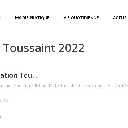
R
MAIRIE PRATIQUE
VIE QUOTIDIENNE
ACTUS
 Toussaint 2022
ation Tou...
on concerne l'interdiction d'effectuer des travaux dans les cimet
09 KB
2