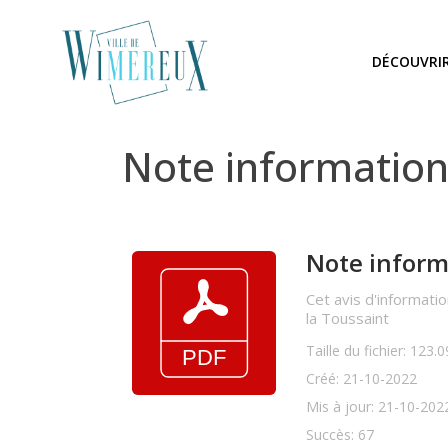
DÉCOUVRI
Note information
Note inform
Cet avis d'informati
la Toussaint
Taille du fichier: 123.
Créé: 21-10-2022
Mis à jour: 21-10-202
Succès: 67