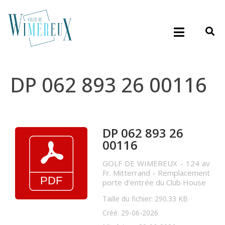
DP 062 893 26 00116
DP 062 893 26
00116
GOLF DE WIMEREUX - 124 av
Fr. Mitterrand - Remplacement
porte d'entrée du Club House
Taille du fichier: 290.33 KB
Créé: 29-06-2026