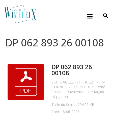
DP 062 893 26 00108
DP 062 893 26
00108
SCI CAULLET-THIRIEZ - M.
THIRIEZ - 35 bis rue René
Cassin - Ravalement de façade
et pignon
Taille du fichier: 294.06 KB
Créé: 18-06-2026