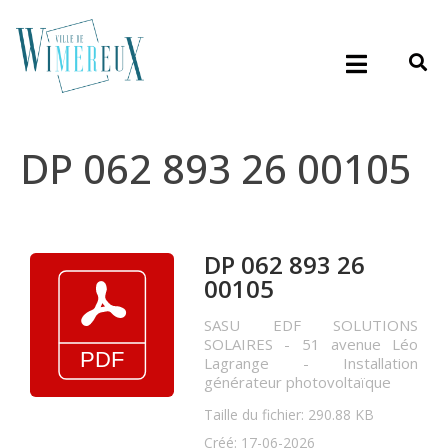
DP 062 893 26 00105
DP 062 893 26
00105
SASU EDF SOLUTIONS
SOLAIRES - 51 avenue Léo
Lagrange - Installation
générateur photovoltaïque
Taille du fichier: 290.88 KB
Créé: 17-06-2026