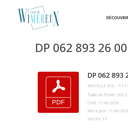
DÉCOUVRI
DP 062 893 26 0
DP 062 893 
MOUILLE Eric - 117 
Taille du fichier: 305.
Créé: 11-06-2026
Mis à jour: 11-06-202
Succès: 15