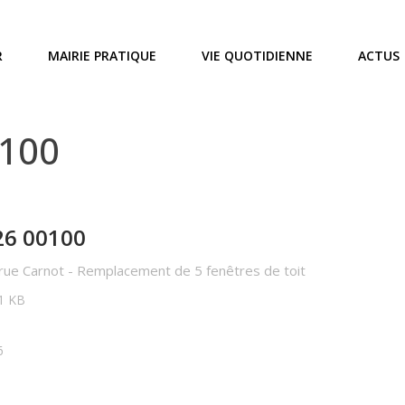
R
MAIRIE PRATIQUE
VIE QUOTIDIENNE
ACTUS
0100
26 00100
rue Carnot - Remplacement de 5 fenêtres de toit
31 KB
6