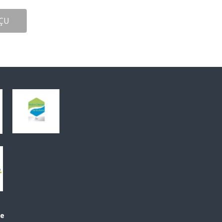
ÇU
le