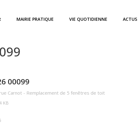
R
MAIRIE PRATIQUE
VIE QUOTIDIENNE
ACTUS
0099
26 00099
rue Carnot - Remplacement de 5 fenêtres de toit
14 KB
6