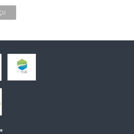
ÇU
le