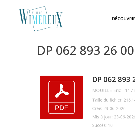
DÉCOUVRI
DP 062 893 26 0
DP 062 893 
MOUILLE Eric - 117 
Taille du fichier: 216.
Créé: 23-06-2026
Mis à jour: 23-06-202
Succès: 10