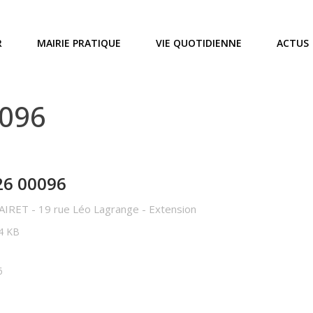
R
MAIRIE PRATIQUE
VIE QUOTIDIENNE
ACTUS
0096
26 00096
AIRET - 19 rue Léo Lagrange - Extension
74 KB
6