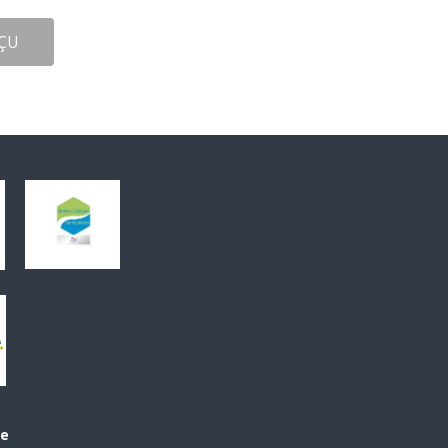
ÇU
le