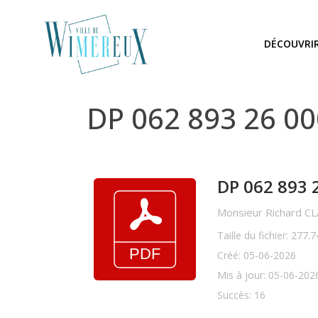
DÉCOUVRI
DP 062 893 26 0
DP 062 893 
Monsieur Richard CL
Taille du fichier: 277.
Créé: 05-06-2026
Mis à jour: 05-06-202
Succès: 16