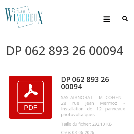
DP 062 893 26 00094
DP 062 893 26
00094
SAS AIRNOBAT - M. COHEN -
28 rue Jean Mermoz -
Installation de 12 panneaux
photovoltaïques
Taille du fichier: 292.13 KB
Créé: 03-06-2026