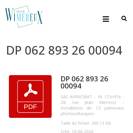
DP 062 893 26 00094
DP 062 893 26
00094
SAS AIRNOBAT - M. COHEN -
28 rue Jean Mermoz -
Installation de 12 panneaux
photovoltaïques
Taille du fichier: 200.13 KB
Créé: 10-06-2026