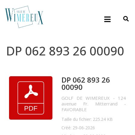
DP 062 893 26 00090
DP 062 893 26
00090
GOLF DE WIMEREUX - 124
avenue Fr. Mitterrand -
FAVORABLE
Taille du fichier: 225.24 KB
Créé: 29-06-2026