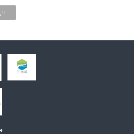
ÇU
le