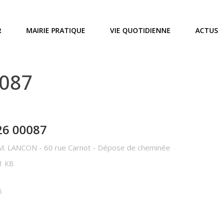
R
MAIRIE PRATIQUE
VIE QUOTIDIENNE
ACTUS
0087
26 00087
. LANCON - 60 rue Carnot - Dépose de cheminée
81 KB
6