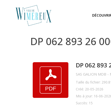
DÉCOUVRI
DP 062 893 26 0
DP 062 893 
SAS GALION MDB - M
Taille du fichier: 290.
Créé: 20-05-2026
Mis à jour: 16-06-202
Succès: 15