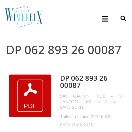
DP 062 893 26 00087
DP 062 893 26
00087
SAS GALION MDB - M.
LANCON - 60 rue Carnot -
SANS SUITE
Taille du fichier: 220.10 KB
Créé: 16-06-2026