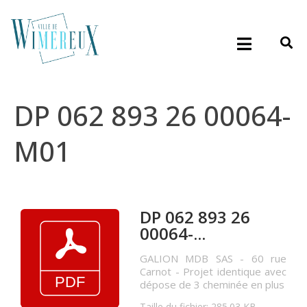
DP 062 893 26 00064-
M01
DP 062 893 26
00064-...
GALION MDB SAS - 60 rue
Carnot - Projet identique avec
dépose de 3 cheminée en plus
Taille du fichier: 285.03 KB