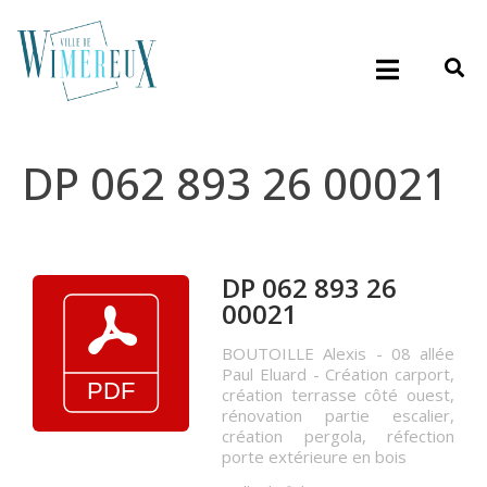
DP 062 893 26 00021
DP 062 893 26
00021
BOUTOILLE Alexis - 08 allée
Paul Eluard - Création carport,
création terrasse côté ouest,
rénovation partie escalier,
création pergola, réfection
porte extérieure en bois