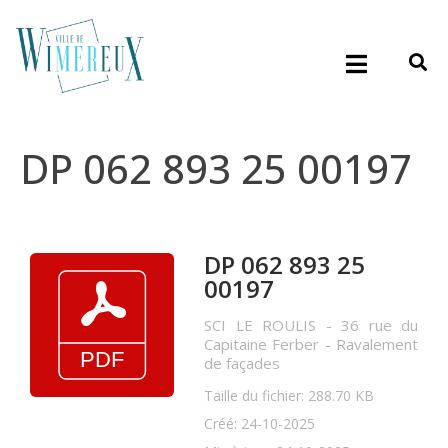
DP 062 893 25 00197
DP 062 893 25
00197
SCI LE ROULIS - 36 rue du
Capitaine Ferber - Ravalement
de façades
Taille du fichier: 288.70 KB
Créé: 24-10-2025