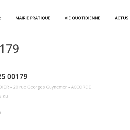
R
MAIRIE PRATIQUE
VIE QUOTIDIENNE
ACTUS
0179
25 00179
RDIER - 20 rue Georges Guynemer - ACCORDE
33 KB
5