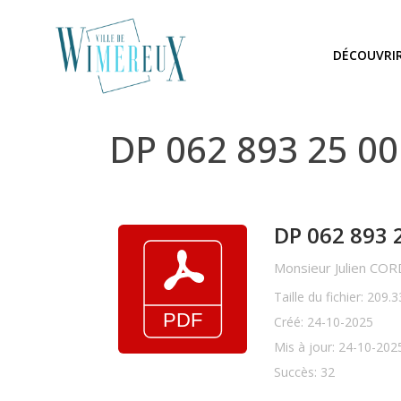
DÉCOUVRI
DP 062 893 25 0
DP 062 893 
Monsieur Julien CO
Taille du fichier: 209.
Créé: 24-10-2025
Mis à jour: 24-10-202
Succès: 32