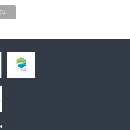
ÇU
le