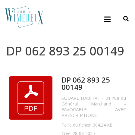
DP 062 893 25 00149
DP 062 893 25
00149
SQUARE HABITAT - 01 rue du
Général Marchand -
FAVORABLE AVEC
PRESCRIPTIONS
Taille du fichier: 304.24 KB
Créé: 28-08-2025