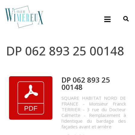
DP 062 893 25 00148
DP 062 893 25
00148
SQUARE HABITAT NORD DE
FRANCE - Monsieur Franck
TERRIER - 3 rue du Docteur
Calmette - Remplacement à
l'identique du bardage des
façades avant et arrière