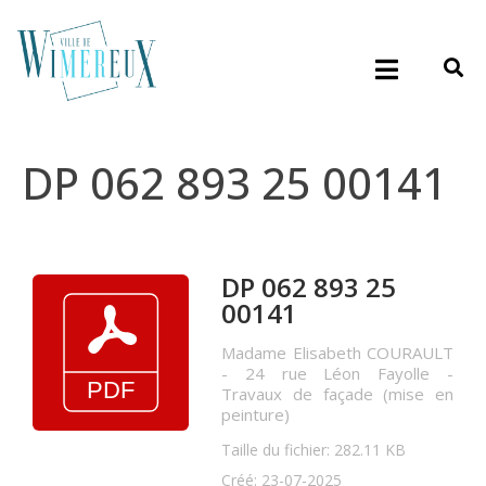
DP 062 893 25 00141
DP 062 893 25
00141
Madame Elisabeth COURAULT
- 24 rue Léon Fayolle -
Travaux de façade (mise en
peinture)
Taille du fichier: 282.11 KB
Créé: 23-07-2025