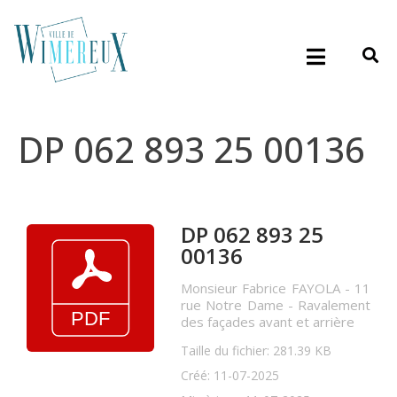
DP 062 893 25 00136
DP 062 893 25
00136
Monsieur Fabrice FAYOLA - 11
rue Notre Dame - Ravalement
des façades avant et arrière
Taille du fichier: 281.39 KB
Créé: 11-07-2025