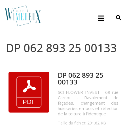
DP 062 893 25 00133
DP 062 893 25
00133
SCI FLOWER INVEST - 69 rue
Carnot - Ravalement de
façades, changement des
huisseries en bois et réfection
de la toiture à l'identique
Taille du fichier: 291.62 KB