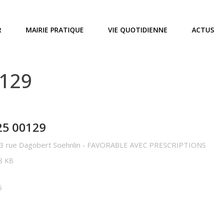
R
MAIRIE PRATIQUE
VIE QUOTIDIENNE
ACTUS
0129
25 00129
3 rue Dagobert Soehnlin - FAVORABLE AVEC PRESCRIPTIONS
18 KB
5