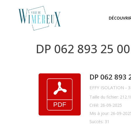
DÉCOUVRI
DP 062 893 25 0
DP 062 893 
EFFY ISOLATION - 3
Taille du fichier: 212.
Créé: 26-09-2025
Mis à jour: 26-09-202
Succès: 31