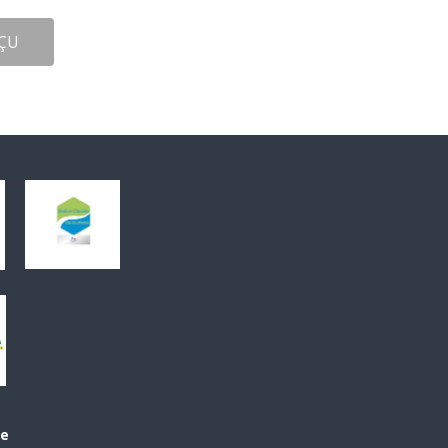
ÇU
le