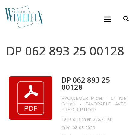
DP 062 893 25 00128
DP 062 893 25
00128
RYCKEBOER Michel - 61 rue
Carnot - FAVORABLE AVEC
PRESCRIPTIONS
Taille du fichier: 236.72 KB
Créé: 08-08-2025