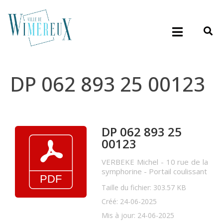
DP 062 893 25 00123
DP 062 893 25
00123
VERBEKE Michel - 10 rue de la
symphorine - Portail coulissant
Taille du fichier: 303.57 KB
Créé: 24-06-2025
Mis à jour: 24-06-2025