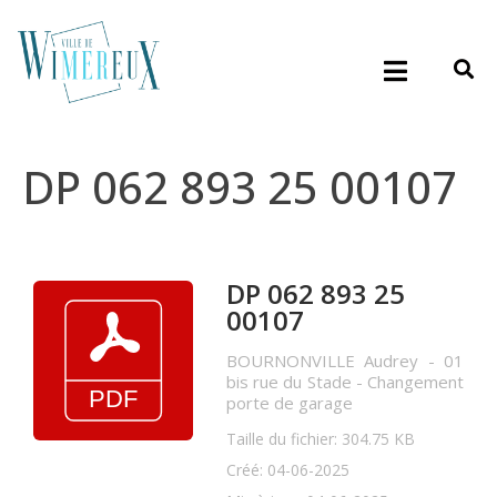
DP 062 893 25 00107
DP 062 893 25
00107
BOURNONVILLE Audrey - 01
bis rue du Stade - Changement
porte de garage
Taille du fichier: 304.75 KB
Créé: 04-06-2025