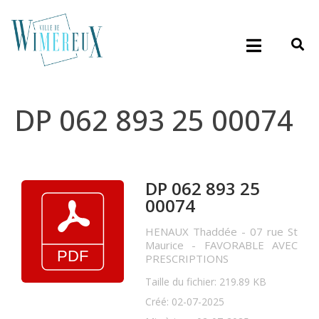
DP 062 893 25 00074
DP 062 893 25
00074
HENAUX Thaddée - 07 rue St
Maurice - FAVORABLE AVEC
PRESCRIPTIONS
Taille du fichier: 219.89 KB
Créé: 02-07-2025