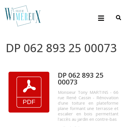
DP 062 893 25 00073
DP 062 893 25
00073
Monsieur Tony MARTINS - 66
rue René Cassin - Rénovation
d'une toiture en plateforme
plane formant une terrasse et
escalier en bois permettant
l'accès au jardin en contre-bas