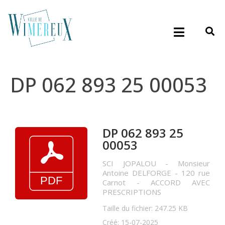
DP 062 893 25 00053
DP 062 893 25
00053
SCI JOPALOU - Monsieur
Antoine DELFORGE - 120 rue
Carnot - ACCORD AVEC
PRESCRIPTIONS
Taille du fichier: 247.25 KB
Créé: 15-07-2025