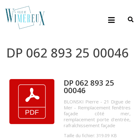
DP 062 893 25 00046
DP 062 893 25
00046
BLONSKI Pierre - 21 Digue de
Mer - Remplacement fenêtres
façade côté mer,
remplacement porte d'entrée,
rafraîchissement façade
Taille du fichier: 319.09 KB