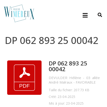
DP 062 893 25 00042
DP 062 893 25
00042
DEVULDER Hélène - 03 allée
André Malraux - FAVORABLE
Taille du fichier: 207.73 KB
Créé: 23-04-2025
Mis à jour: 23-04-2025