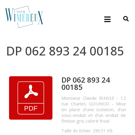
DP 062 893 24 00185
DP 062 893 24
00185
Monsieur Claude BINSSE - 12
rue Charles GOUNOD - Mise
en place d'une isolation, d'un
sous-enduit et d'un enduit de
finition gris coloré froid
Taille du fichier: 290.51 KB