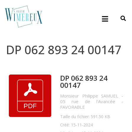
DP 062 893 24 00147
DP 062 893 24
00147
Monsieur Philippe SAMUEL -
05 rue de l'Avancée -
FAVORABLE
Taille du fichier: 591.50 KB
Créé: 15-11-2024