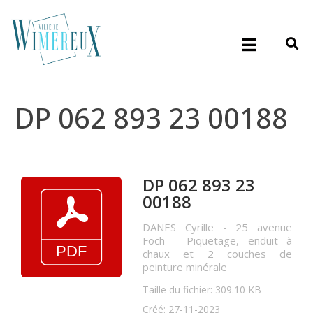
DP 062 893 23 00188
DP 062 893 23
00188
DANES Cyrille - 25 avenue
Foch - Piquetage, enduit à
chaux et 2 couches de
peinture minérale
Taille du fichier: 309.10 KB
Créé: 27-11-2023