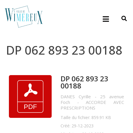
DP 062 893 23 00188
DP 062 893 23
00188
DANES Cyrille - 25 avenue
Foch - ACCORDE AVEC
PRESCRIPTIONS
Taille du fichier: 859.91 KB
Créé: 29-12-2023