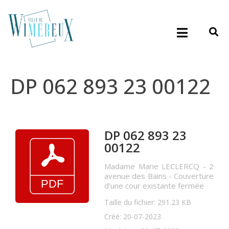
DP 062 893 23 00122
DP 062 893 23
00122
Madame Marie LECLERCQ - 2
avenue des Bains - Couverture
d'une cour existante fermée
Taille du fichier: 291.23 KB
Créé: 20-07-2023